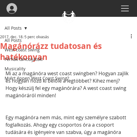
All Posts
2017. dec. 18.
5 perc olvasás
All Posts
Magánórázz tudatosan és
West coast swing
hatékonyan
Férfiak táncoljatok!
Musicality
Mi az a magánóra west coast swingben? Hogyan zajlik 
Miért éppen West Coast Swing?
és hogyan hozd ki belőle a legtöbbet? Kihez menj? 
Hogy készülj fel egy magánórára? A west coast swing 
magánóráról minden! 
Egy magánóra nem más, mint egy személyre szabott 
foglalkozás. Ahogy egy csoportos óra a csoport 
tudására és igényeire van szabva, úgy a magánóra 