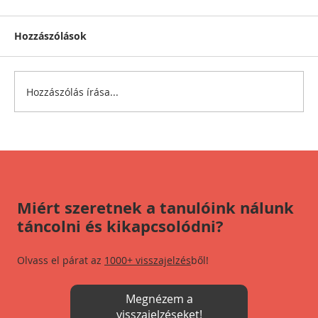
Hozzászólások
Hozzászólás írása...
Halálra untatod a lányokat?
Miért szeretnek a tanulóink nálunk
táncolni és kikapcsolódni?
Olvass el párat az
1000+ visszajelzés
ből!
Megnézem a
visszajelzéseket!