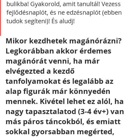
bulikba! Gyakorold, amit tanultál! Vezess 
fejlődésnaplót, és ne edzésnaplót (ebben 
tudok segíteni)! És aludj!
Mikor kezdhetek magánórázni?
Legkorábban akkor érdemes 
magánórát venni, ha már 
elvégezted a kezdő 
tanfolyamokat és legalább az 
alap figurák már könnyedén 
mennek. Kivétel lehet ez alól, ha 
nagy tapasztalatod (3-4 év+) van 
más páros táncokból, és emiatt 
sokkal gyorsabban megérted, 