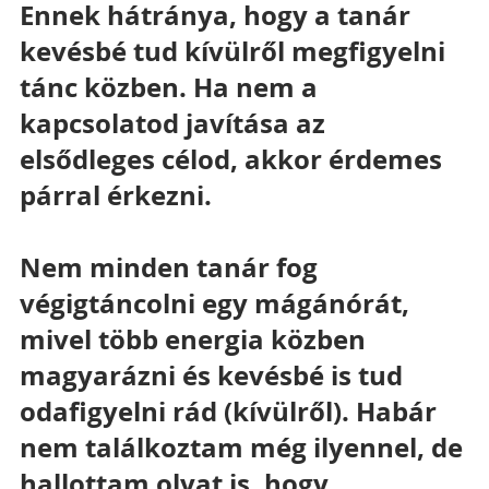
Ennek hátránya, hogy a tanár 
kevésbé tud kívülről megfigyelni 
tánc közben. Ha nem a 
kapcsolatod javítása az 
elsődleges célod, akkor érdemes 
párral érkezni.
Nem minden tanár fog 
végigtáncolni egy mágánórát, 
mivel több energia közben 
magyarázni és kevésbé is tud 
odafigyelni rád (kívülről). Habár 
nem találkoztam még ilyennel, de 
hallottam olyat is, hogy 