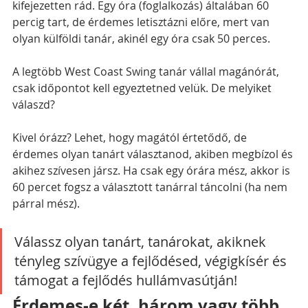
kifejezetten rád. Egy óra (foglalkozás) általában 60 
percig tart, de érdemes letisztázni előre, mert van 
olyan külföldi tanár, akinél egy óra csak 50 perces.
A legtöbb West Coast Swing tanár vállal magánórát, 
csak időpontot kell egyeztetned velük. De melyiket 
válaszd?
Kivel órázz? Lehet, hogy magától értetődő, de 
érdemes olyan tanárt választanod, akiben megbízol és 
akihez szívesen jársz. Ha csak egy órára mész, akkor is 
60 percet fogsz a választott tanárral táncolni (ha nem 
párral mész).
Válassz olyan tanárt, tanárokat, akiknek 
tényleg szívügye a fejlődésed, végigkísér és 
támogat a fejlődés hullámvasútján!
Érdemes-e két, három vagy több 