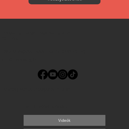
Freeswing - West Coast Swing klub
2015 óta
1065. Budapest, Hajós utca 25. (SUPERGYM)
info@freeswing.hu
TÁNCOLJ PÁRBAN NAPJAINK ZENÉIRE
Tanulj, fejlődj, szórakozz!
Videók