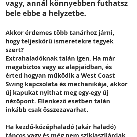
vagy, annál könnyebben futhatsz 
bele ebbe a helyzetbe.
Akkor érdemes több tanárhoz járni, 
hogy teljeskörű ismeretekre tegyek 
szert?
Extrahaladóknak talán igen. Ha már 
magabiztos vagy az alapjaidban, és 
érted hogyan működik a West Coast 
Swing kapcsolata és mechanikája, akkor 
új kapukat nyithat meg egy-egy új 
nézőpont. Ellenkező esetben talán 
inkább csak összezavarhat.
Ha kezdő-középhaladó (akár haladó) 
táncos vagy és még nem sziklaszilárdak 