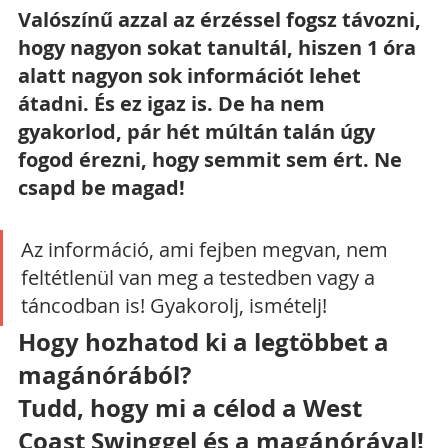
Valószínű azzal az érzéssel fogsz távozni, 
hogy nagyon sokat tanultál, hiszen 1 óra 
alatt nagyon sok információt lehet 
átadni. És ez igaz is. De ha nem 
gyakorlod, pár hét múltán talán úgy 
fogod érezni, hogy semmit sem ért. Ne 
csapd be magad!
Az információ, ami fejben megvan, nem 
feltétlenül van meg a testedben vagy a 
táncodban is! Gyakorolj, ismételj!
Hogy hozhatod ki a legtöbbet a 
magánórából?
Tudd, hogy mi a célod a West 
Coast Swinggel és a magánórával!