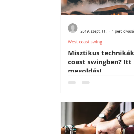
-
2019. szept. 11.
1 perc olvas
West coast swing
Misztikus techniká
coast swingben? Itt 
megoldás!