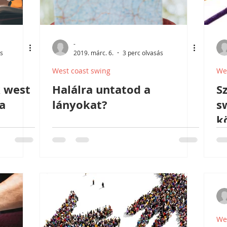
-
ás
2019. márc. 6.
3 perc olvasás
West coast swing
We
k west
Halálra untatod a
S
a
lányokat?
s
k
é
We