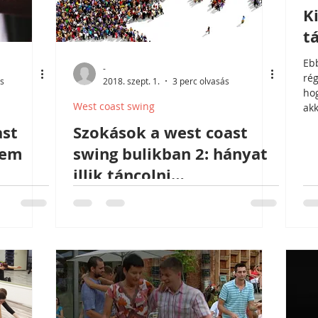
K
t
Eb
-
rég
ás
2018. szept. 1.
3 perc olvasás
hog
West coast swing
akk
var
ast
Szokások a west coast
szi
lem
swing bulikban 2: hányat
né
tán
illik táncolni
köv
egyhuzamban egy
vel
leg
partnerrel?
vann
ha