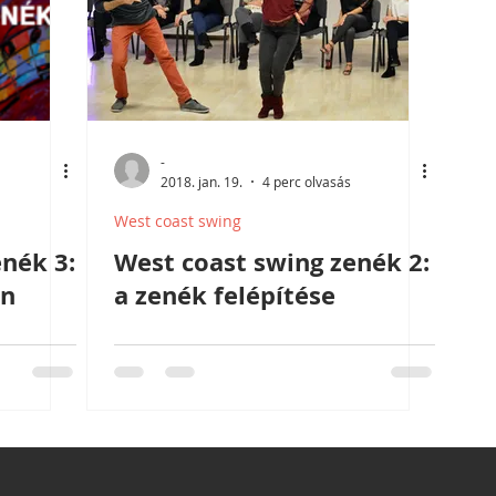
-
2018. jan. 19.
4 perc olvasás
West coast swing
nék 3:
West coast swing zenék 2:
on
a zenék felépítése