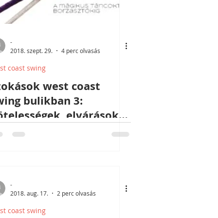
-
2018. szept. 29.
4 perc olvasás
st coast swing
zokások west coast
wing bulikban 3:
ötelességek, elvárások
s kívánságok
-
2018. aug. 17.
2 perc olvasás
st coast swing