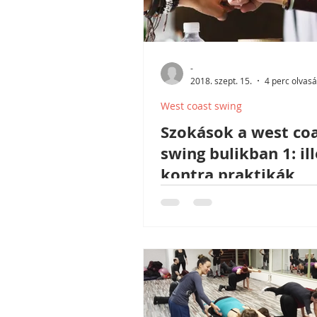
-
2018. szept. 15.
4 perc olvas
West coast swing
Szokások a west co
swing bulikban 1: il
kontra praktikák