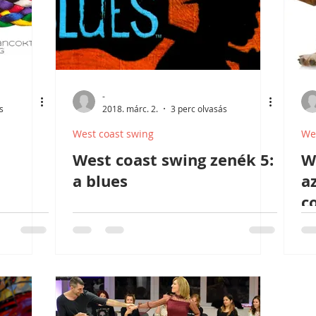
-
s
2018. márc. 2.
3 perc olvasás
West coast swing
We
West coast swing zenék 5:
W
a blues
a
c