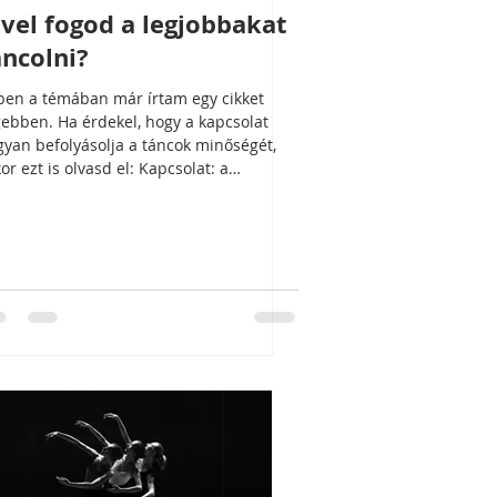
ivel fogod a legjobbakat
áncolni?
ben a témában már írtam egy cikket
ebben. Ha érdekel, hogy a kapcsolat
yan befolyásolja a táncok minőségét,
or ezt is olvasd el: Kapcsolat: a
ázslatos táncoktól a borzasztókig Tudás
ntje Sokat beszélgettem erről a témáról,
ha nálam tapasztaltabb és képzettebb
cosokkal is, és egyszer valaki a
etkező bölcsességet osztotta meg
em: Azokkal a lányokkal/fiúkkal lesznek a
jobb táncaid, akik hasonló szinten
ak tudásban, mint te. Számszerűsítve: