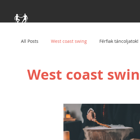
All Posts
West coast swing
Férfiak táncoljatok!
West coast swi