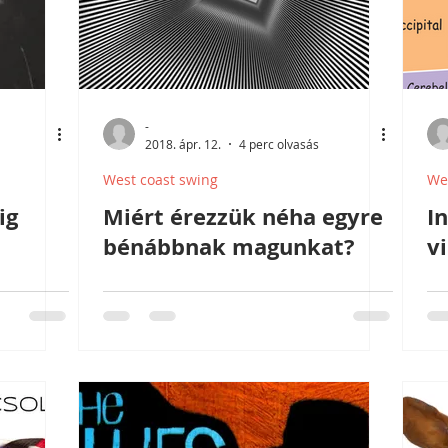
-
2018. ápr. 12.
4 perc olvasás
West coast swing
We
ig
Miért érezzük néha egyre
I
bénábbnak magunkat?
v