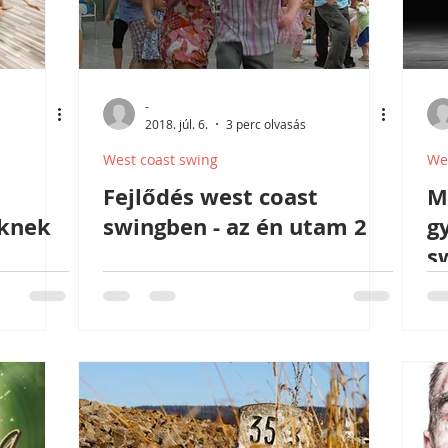
-
2018. júl. 6.
3 perc olvasás
West coast swing
We
Fejlődés west coast
M
eknek
swingben - az én utam 2
g
s