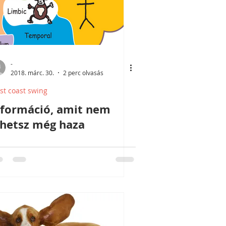
-
2018. márc. 30.
2 perc olvasás
st coast swing
nformáció, amit nem
ihetsz még haza