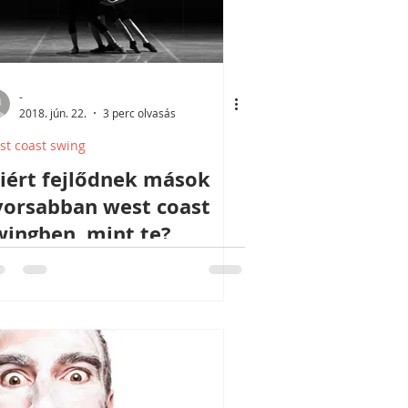
-
2018. jún. 22.
3 perc olvasás
st coast swing
iért fejlődnek mások
yorsabban west coast
wingben, mint te?