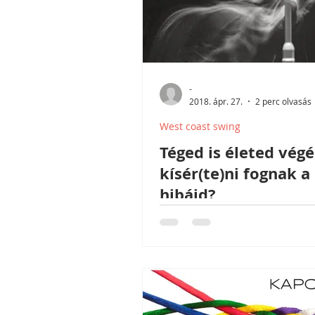
-
2018. ápr. 27.
2 perc olvasás
West coast swing
Téged is életed végé
kísér(te)ni fognak a
hibáid?