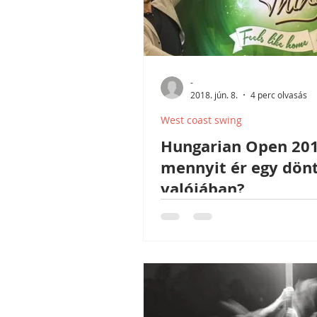
-
2018. jún. 8.
4 perc olvasás
West coast swing
Hungarian Open 201
mennyit ér egy dön
valójában?