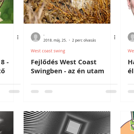
-
2018. máj. 25.
2 perc olvasás
West coast swing
We
8 -
Fejlődés West Coast
H
tő
Swingben - az én utam
é