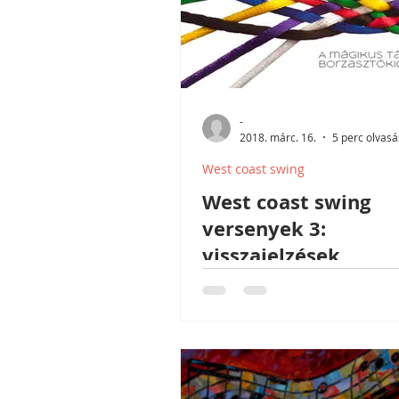
-
2018. márc. 16.
5 perc olvasá
West coast swing
West coast swing
versenyek 3:
visszajelzések