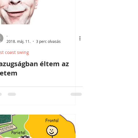
-
2018. máj. 11.
3 perc olvasás
st coast swing
azugságban éltem az
letem