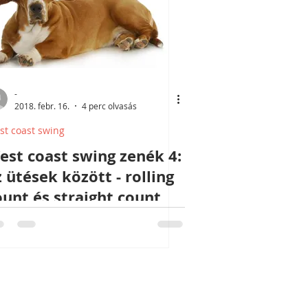
-
2018. febr. 16.
4 perc olvasás
st coast swing
est coast swing zenék 4:
z ütések között - rolling
ount és straight count