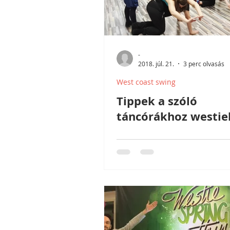
-
2018. júl. 21.
3 perc olvasás
West coast swing
Tippek a szóló
táncórákhoz westi