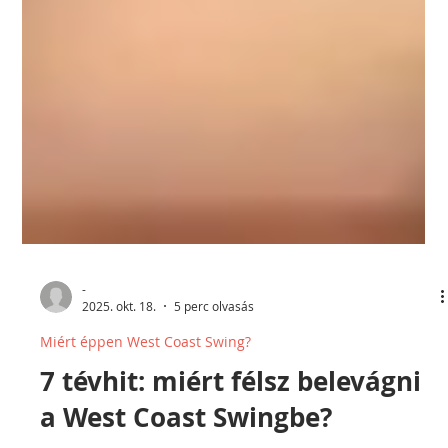
-
2025. okt. 18.
5 perc olvasás