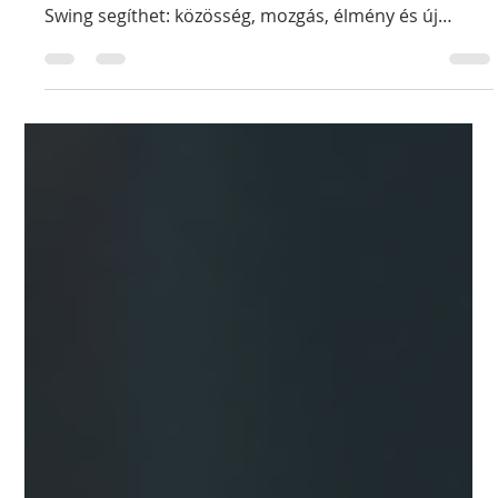
Férfiak táncoljatok!
Hogyan találhat barátokat és
női társaságot egy magányos
férfi?
Magányos férfi vagy Budapesten? Kevés barát, nulla
randilehetőség, sokat ülsz a gép előtt? A West Coast
Swing segíthet: közösség, mozgás, élmény és új
emberek egy helyen. A Freeswing kezdő óráin nem
kell pár, sem előképzettség. Csak gyere, és ismerj
meg barátokat, lányokat, új társaságot. Próbáld ki
kockázatok nélkül, első órára vendégünk vagy, ha
nem tetszik!