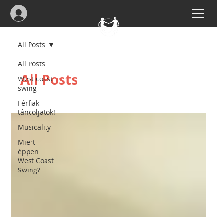
All Posts
All Posts
All Posts
West coast
swing
Férfiak
táncoljatok!
Musicality
Miért
éppen
West Coast
Swing?