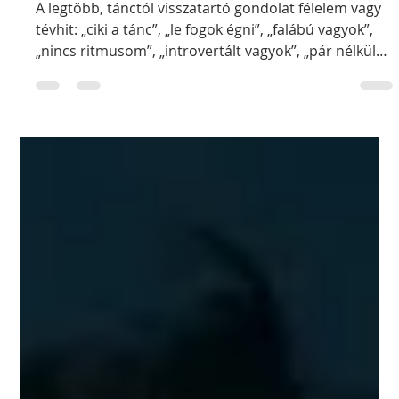
Miért éppen West Coast Swing?
7 tévhit: miért félsz belevágni
a West Coast Swingbe?
A legtöbb, tánctól visszatartó gondolat félelem vagy
tévhit: „ciki a tánc”, „le fogok égni”, „falábú vagyok”,
„nincs ritmusom”, „introvertált vagyok”, „pár nélkül
nem megy”, „túl öreg vagyok”. A West Coast Swing
felnőtt, kezdőbarát közeg: párcsere, tiszta etikett,
reális elvárások. Ebben a cikkben röviden helyre
tesszük a 7 leggyakoribb blokkoló gondolatot, és
kapsz egy baráti lökést, hogy végre belevágj.