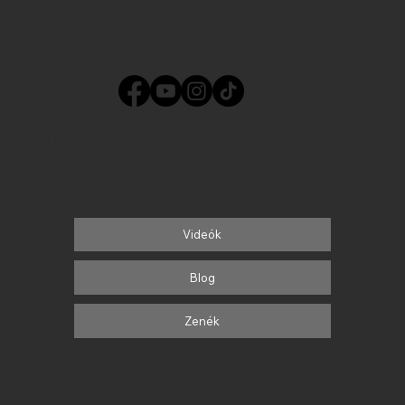
1065. Budapest, Hajós utca 25. (SUPERGYM)
info@freeswing.hu
TÁNCOLJ PÁRBAN NAPJAINK ZENÉIRE
Tanulj, fejlődj, szórakozz!
Videók
Blog
Zenék
FS TEAM AREA