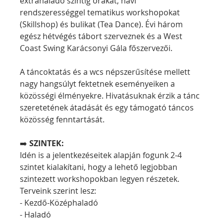
extrahaladó szintig órákat, havi 
rendszerességgel tematikus workshopokat 
(Skillshop) és bulikat (Tea Dance). Évi három 
egész hétvégés tábort szerveznek és a West 
Coast Swing Karácsonyi Gála főszervezői.
A táncoktatás és a wcs népszerűsítése mellett 
nagy hangsúlyt fektetnek eseményeiken a 
közösségi élményekre. Hivatásuknak érzik a tánc 
szeretetének átadását és egy támogató táncos 
közösség fenntartását.
➡️
 SZINTEK:
Idén is a jelentkezéseitek alapján fogunk 2-4 
szintet kialakítani, hogy a lehető legjobban 
szintezett workshopokban legyen részetek. 
Terveink szerint lesz: 
- Kezdő-Középhaladó
- Haladó