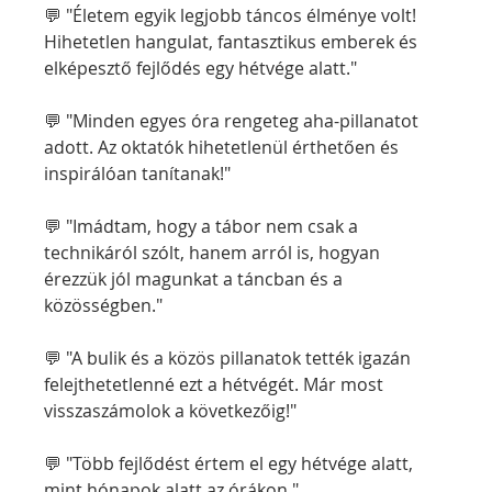
💬 "Életem egyik legjobb táncos élménye volt! 
Hihetetlen hangulat, fantasztikus emberek és 
elképesztő fejlődés egy hétvége alatt."
💬 "Minden egyes óra rengeteg aha-pillanatot 
adott. Az oktatók hihetetlenül érthetően és 
inspirálóan tanítanak!"
💬 "Imádtam, hogy a tábor nem csak a 
technikáról szólt, hanem arról is, hogyan 
érezzük jól magunkat a táncban és a 
közösségben."
💬 "A bulik és a közös pillanatok tették igazán 
felejthetetlenné ezt a hétvégét. Már most 
visszaszámolok a következőig!"
💬 "Több fejlődést értem el egy hétvége alatt, 
mint hónapok alatt az órákon."