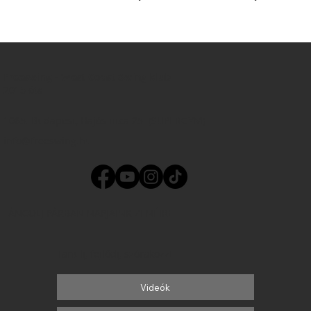
Freeswing - West Coast Swing klub
2015 óta
1065. Budapest, Hajós utca 25. (SUPERGYM)
info@freeswing.hu
TÁNCOLJ PÁRBAN NAPJAINK ZENÉIRE
Tanulj, fejlődj, szórakozz!
Videók