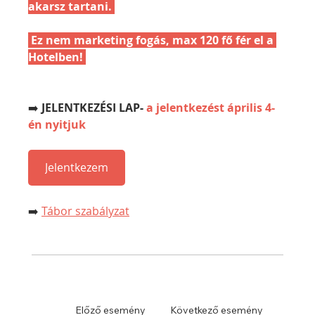
akarsz tartani. 
 Ez nem marketing fogás, max 120 fő fér el a 
Hotelben! 
➡️
 JELENTKEZÉSI LAP- 
a jelentkezést április 4-
én nyitjuk
Jelentkezem
➡️ 
Tábor szabályzat
Előző esemény
Következő esemény