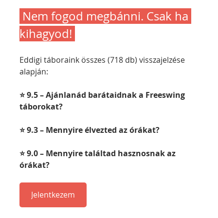
Nem fogod megbánni. Csak ha 
kihagyod!
Eddigi táboraink összes (718 db) visszajelzése 
alapján:
⭐ 9.5 – Ajánlanád barátaidnak a Freeswing 
táborokat?
⭐ 9.3 – Mennyire élvezted az órákat?
⭐ 9.0 – Mennyire találtad hasznosnak az 
órákat?
Jelentkezem