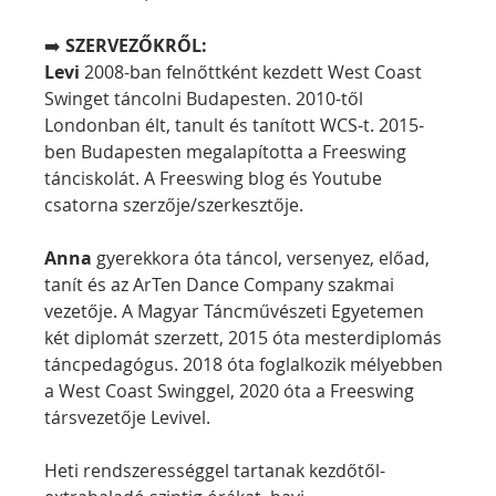
➡️ 
SZERVEZŐKRŐL:
Levi
 2008-ban felnőttként kezdett West Coast 
Swinget táncolni Budapesten. 2010-től 
Londonban élt, tanult és tanított WCS-t. 2015-
ben Budapesten megalapította a Freeswing 
tánciskolát. A Freeswing blog és Youtube 
csatorna szerzője/szerkesztője.
Anna
 gyerekkora óta táncol, versenyez, előad, 
tanít és az ArTen Dance Company szakmai 
vezetője. A Magyar Táncművészeti Egyetemen 
két diplomát szerzett, 2015 óta mesterdiplomás 
táncpedagógus. 2018 óta foglalkozik mélyebben 
a West Coast Swinggel, 2020 óta a Freeswing 
társvezetője Levivel.
Heti rendszerességgel tartanak kezdőtől-