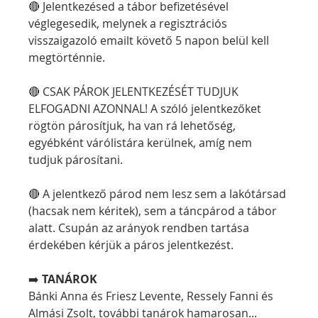
🔴 Jelentkezésed a tábor befizetésével 
véglegesedik, melynek a regisztrációs 
visszaigazoló emailt követő 5 napon belül kell 
megtörténnie.
🔴 CSAK PÁROK JELENTKEZÉSÉT TUDJUK 
ELFOGADNI AZONNAL! A szóló jelentkezőket 
rögtön párosítjuk, ha van rá lehetőség, 
egyébként várólistára kerülnek, amíg nem 
tudjuk párosítani.
🔴 A jelentkező párod nem lesz sem a lakótársad 
(hacsak nem kéritek), sem a táncpárod a tábor 
alatt. Csupán az arányok rendben tartása 
érdekében kérjük a páros jelentkezést.
➡️ 
TANÁROK
Bánki Anna és Friesz Levente, Ressely Fanni és 
Almási Zsolt, további tanárok hamarosan...