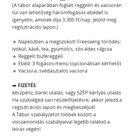
(A tábor alapárában foglalt reggelin és vacsorán 
túl van lehetőség háromfogásos ebédet is 
igényelni, aminek díja 3.300 Ft/nap. Jelöld meg 
regisztrációs lapon.)
🔹 Napközben a megszokott Freeswing törődés: 
ivókút, kávé, tea, gyümölcs, sós-édes rágcsa
🔹 Reggeli: büféreggeli
🔹 Ebéd: 3 fogásos menü (opcionálisan kérhető)
🔹 Vacsora: svédasztalos vacsora
➡️ 
FIZETÉS
készpénz, banki utalás, vagy SZÉP kártyás utalás
Ha szükséged van részletfizetésre, akkor jelezd a 
regisztrációs lapon és megbeszéljük!
A Tábor szabályzatot többek között a 
visszamondás szabályaival lejjebb találod a 
leírás végén!