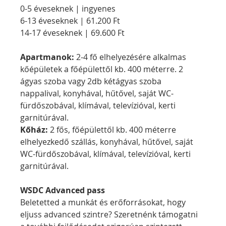
0-5 éveseknek | ingyenes
6-13 éveseknek | 61.200 Ft
14-17 éveseknek | 69.600 Ft
Apartmanok: 
2-4 fő elhelyezésére alkalmas 
kőépületek a főépülettől kb. 400 méterre. 2 
ágyas szoba vagy 2db kétágyas szoba 
nappalival, konyhával, hűtővel, saját WC-
fürdőszobával, klímával, televízióval, kerti 
garnitúrával.
Kőház:
 2 fős, főépülettől kb. 400 méterre 
elhelyezkedő szállás, konyhával, hűtővel, saját 
WC-fürdőszobával, klímával, televízióval, kerti 
garnitúrával.
WSDC Advanced pass
Beletetted a munkát és erőforrásokat, hogy 
eljuss advanced szintre? Szeretnénk támogatni 