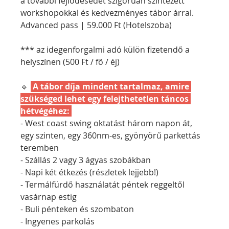
a további fejlődésedet szigorúan szintezett 
workshopokkal és kedvezményes tábor árral.
Advanced pass | 59.000 Ft (Hotelszoba)
*** az idegenforgalmi adó külön fizetendő a 
helyszínen (500 Ft / fő / éj)
🔹
 A tábor díja mindent tartalmaz, amire 
szükséged lehet egy felejthetetlen táncos 
hétvégéhez: 
- West coast swing oktatást három napon át, 
egy szinten, egy 360nm-es, gyönyörű parkettás 
teremben
- Szállás 2 vagy 3 ágyas szobákban
- Napi két étkezés (részletek lejjebb!)
- Termálfürdő használatát péntek reggeltől 
vasárnap estig
- Buli pénteken és szombaton
- Ingyenes parkolás