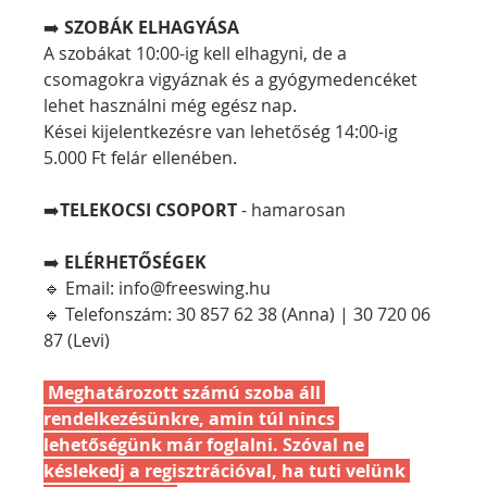
➡️ 
SZOBÁK ELHAGYÁSA
A szobákat 10:00-ig kell elhagyni, de a 
csomagokra vigyáznak és a gyógymedencéket 
lehet használni még egész nap.
Kései kijelentkezésre van lehetőség 14:00-ig 
5.000 Ft felár ellenében.
➡️
TELEKOCSI CSOPORT
 - hamarosan
➡️
 ELÉRHETŐSÉGEK
🔹 Email: info@freeswing.hu
🔹 Telefonszám: 30 857 62 38 (Anna) | 30 720 06 
87 (Levi)
 Meghatározott számú szoba áll 
rendelkezésünkre, amin túl nincs 
lehetőségünk már foglalni. Szóval ne 
késlekedj a regisztrációval, ha tuti velünk 