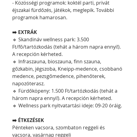
- Közösségi programok: koktél parti, privát 
éjszakai fürdőzés, játékok, meglepik. További 
programok hamarosan.
➡️ EXTRÁK
🔹 Skandináv wellness park: 3.500 
Ft/fő/tartózkodás (tehát a három napra ennyi!). 
A recepción kérheted.
🔹 Infraszauna, bioszauna, finn szauna, 
gőzkabin, jégszoba, Kneipp-medence, csobbanó 
medence, pezsgőmedence, pihenőterek, 
napozóterasz.
🔹 Fürdőköpeny: 1.500 Ft/tartózkodás (tehát a 
három napra ennyi!). A recepción kérheted.
🔹 Wellness park nyitvatartási ideje: 09-20 óráig.
➡️ ÉTKEZÉSEK
Pénteken vacsora, szombaton reggeli és 
vacsora, vasárnap reggeli