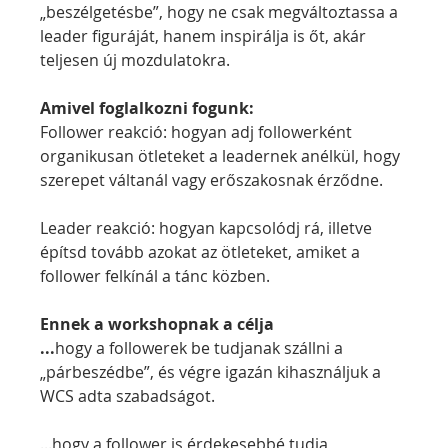
„beszélgetésbe”, hogy ne csak megváltoztassa a 
leader figuráját, hanem inspirálja is őt, akár 
teljesen új mozdulatokra.
Amivel foglalkozni fogunk:
Follower reakció: hogyan adj followerként 
organikusan ötleteket a leadernek anélkül, hogy 
szerepet váltanál vagy erőszakosnak érződne.
Leader reakció: hogyan kapcsolódj rá, illetve 
építsd tovább azokat az ötleteket, amiket a 
follower felkínál a tánc közben.
Ennek a workshopnak a célja
...
hogy a followerek be tudjanak szállni a 
„párbeszédbe”, és végre igazán kihasználjuk a 
WCS adta szabadságot.
...hogy a follower is érdekesebbé tudja 