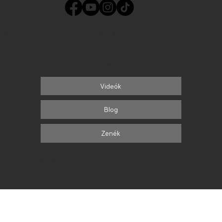
TÁNCOLJ PÁRBAN NAPJAINK ZENÉIRE
Tanulj, fejlődj, szórakozz!
Videók
Blog
Zenék
FS TEAM AREA