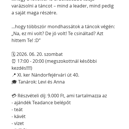
varázsolni a táncot – mind a leader, mind pedig 
a saját maga részére.
...hogy többször mondhassátok a táncok végén: 
„Na, ez mi volt? De jó volt! Te csináltad? Azt 
hittem Te! :D”
🗓 2026. 06. 20. szombat
⏰ 17:00 - 20:00 (megszokottnál későbbi 
kezdés!!!!)
📍 XI. ker Nándorfejérvári út 40.
🎓 Tanárok: Levi és Anna
💳 Részvételi díj: 9.000 Ft, ami tartalmazza az
- ajándék Teadance belépőt
- teát
- kávét
- vizet