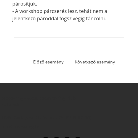
párosítjuk.
- A workshop párcserés lesz, tehát nem a 
jelentkező pároddal fogsz végig táncolni.
Előző esemény
Következő esemény
Freeswing - West Coast Swing klub
2015 óta
1065. Budapest, Hajós utca 25. (SUPERGYM)
info@freeswing.hu