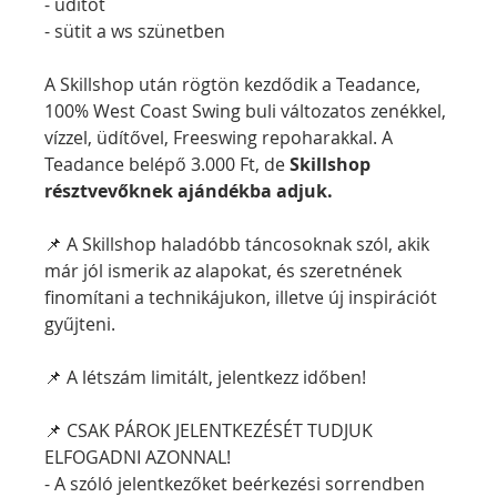
- üdítőt
- sütit a ws szünetben
A Skillshop után rögtön kezdődik a Teadance, 
100% West Coast Swing buli változatos zenékkel, 
vízzel, üdítővel, Freeswing repoharakkal. A 
Teadance belépő 3.000 Ft,
de 
Skillshop 
résztvevőknek ajándékba adjuk.
📌 A Skillshop haladóbb táncosoknak szól, akik 
már jól ismerik az alapokat, és szeretnének 
finomítani a technikájukon, illetve új inspirációt 
gyűjteni.
📌 A létszám limitált, jelentkezz időben!
📌 CSAK PÁROK JELENTKEZÉSÉT TUDJUK 
ELFOGADNI AZONNAL!
- A szóló jelentkezőket beérkezési sorrendben 