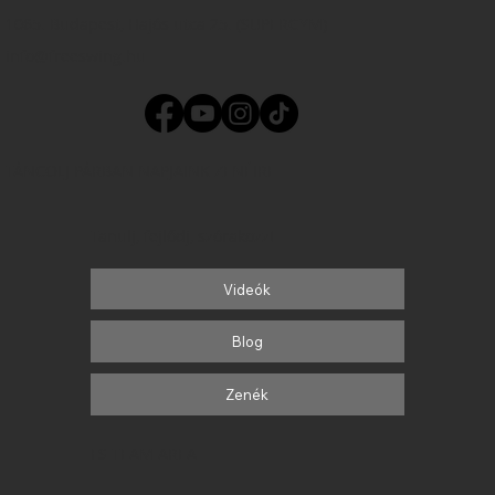
1065. Budapest, Hajós utca 25. (SUPERGYM)
info@freeswing.hu
TÁNCOLJ PÁRBAN NAPJAINK ZENÉIRE
Tanulj, fejlődj, szórakozz!
Videók
Blog
Zenék
FS TEAM AREA