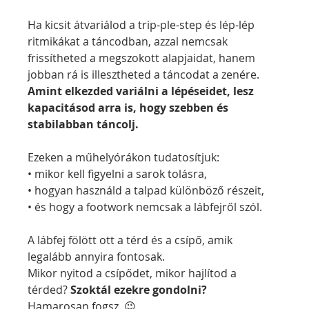
Ha kicsit átvariálod a trip-ple-step és lép-lép 
ritmikákat a táncodban, azzal nemcsak 
frissítheted a megszokott alapjaidat, hanem 
jobban rá is illesztheted a táncodat a zenére. 
Amint elkezded variálni a lépéseidet, lesz 
kapacitásod arra is, hogy szebben és 
stabilabban táncolj.
Ezeken a műhelyórákon tudatosítjuk:
• mikor kell figyelni a sarok tolásra,
• hogyan használd a talpad különböző részeit,
• és hogy a footwork nemcsak a lábfejről szól.
A lábfej fölött ott a térd és a csípő, amik 
legalább annyira fontosak.
Mikor nyitod a csípődet, mikor hajlítod a 
térded? 
Szoktál ezekre gondolni?
Hamarosan fogsz. 😉