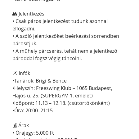
👥 Jelentkezés
• Csak páros jelentkezést tudunk azonnal 
elfogadni.
• A szóló jelentkezőket beérkezési sorrendben 
párosítjuk.
• A műhely párcserés, tehát nem a jelentkező 
pároddal fogsz végig táncolni.
🧭 Infók
•Tanárok: Brigi & Bence
•Helyszín: Freeswing Klub – 1065 Budapest, 
Hajós u. 25. (SUPERGYM 1. emelet)
•Időpont: 11.13 – 12.18. (csütörtökönként)
•Óra: 20:00–21:15
💰 Árak
• Órajegy: 5.000 Ft