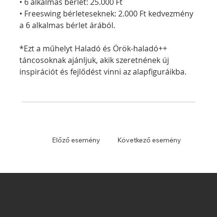
• 6 alkalmas bérlet: 25.000 Ft
• Freeswing bérleteseknek: 2.000 Ft kedvezmény 
a 6 alkalmas bérlet árából.
*Ezt a műhelyt Haladó és Örök-haladó++ 
táncosoknak ajánljuk, akik szeretnének új 
inspirációt és fejlődést vinni az alapfiguráikba.
Előző esemény
Következő esemény
Freeswing - West Coast Swing klub
2015 óta