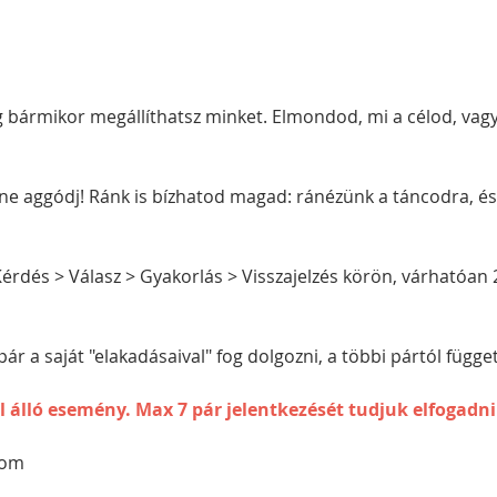
 bármikor megállíthatsz minket. Elmondod, mi a célod, vag
 ne aggódj! Ránk is bízhatod magad: ránézünk a táncodra, és 
rdés > Válasz > Gyakorlás > Visszajelzés körön, várhatóan
ár a saját "elakadásaival" fog dolgozni, a többi pártól függet
ól álló esemény. Max 7 pár jelentkezését tudjuk elfogad
alom