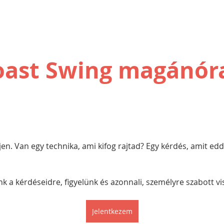
oast Swing magánór
pjen. Van egy technika, ami kifog rajtad? Egy kérdés, amit ed
nk a kérdéseidre, figyelünk és azonnali, személyre szabott vi
Jelentkezem