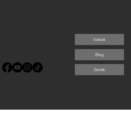
est Coast Swing klub
Tanulj, fejlődj, szórakozz!
Videók
t, Hajós utca 25. (SUPERGYM)
g.hu
Blog
Zenék
AN NAPJAINK ZENÉIRE
FS TEAM AREA