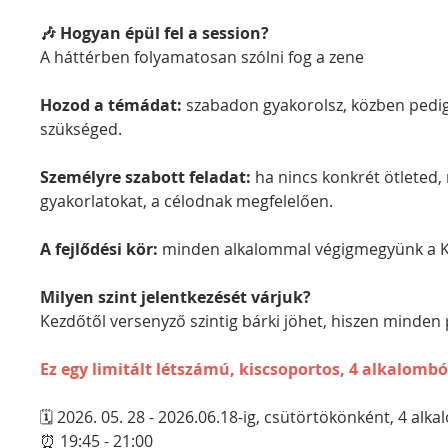
🎶 Hogyan épül fel a session?
A háttérben folyamatosan szólni fog a zene
Hozod a témádat: 
szabadon gyakorolsz, közben pedig
szükséged.
Személyre szabott feladat:
 ha nincs konkrét ötleted,
gyakorlatokat, a célodnak megfelelően.
A fejlődési kör:
 minden alkalommal végigmegyünk a Ké
Milyen szint jelentkezését várjuk?
Kezdőtől versenyző szintig bárki jöhet, hiszen minden p
Ez egy limitált létszámú, kiscsoportos, 4 alkalomb
🗓 2026. 05. 28 - 2026.06.18-ig, csütörtökönként, 4 alk
⏰ 19:45 - 21:00