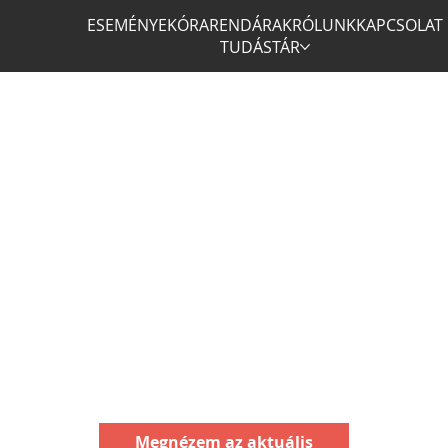
ESEMÉNYEK
ÓRAREND
ÁRAK
RÓLUNK
KAPCSOLAT
TUDÁSTÁR
Megnézem az aktuális