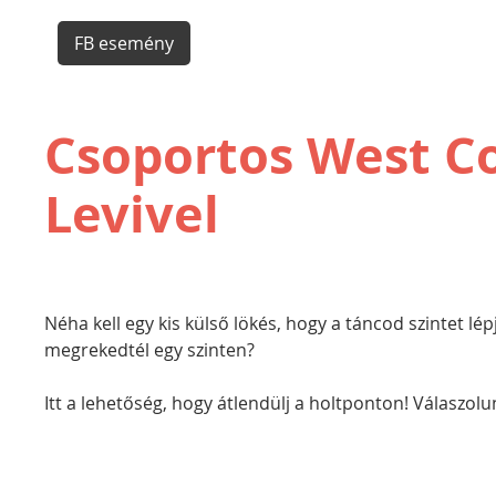
FB esemény
Csoportos West C
Levivel
Néha kell egy kis külső lökés, hogy a táncod szintet lé
megrekedtél egy szinten?
Itt a lehetőség, hogy átlendülj a holtponton! Válaszolu