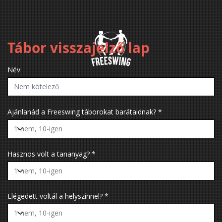
Tábor visszajelző lap
Név
Ajánlanád a Freeswing táborokat barátaidnak?
Hasznos volt a tananyag?
Elégedett voltál a helyszínnel?