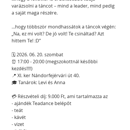
varázsolni a táncot – mind a leader, mind pedig 
a saját maga részére.
...hogy többször mondhassátok a táncok végén: 
„Na, ez mi volt? De jó volt! Te csináltad? Azt 
hittem Te! :D”
🗓 2026. 06. 20. szombat
⏰ 17:00 - 20:00 (megszokottnál későbbi 
kezdés!!!!)
📍 XI. ker Nándorfejérvári út 40.
🎓 Tanárok: Levi és Anna
💳 Részvételi díj: 9.000 Ft, ami tartalmazza az
- ajándék Teadance belépőt
- teát
- kávét
- vizet