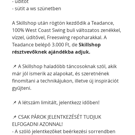
- üdítőt
- sütit a ws szünetben
A Skillshop után rögtön kezdődik a Teadance, 
100% West Coast Swing buli változatos zenékkel, 
vízzel, üdítővel, Freeswing repoharakkal. A 
Teadance belépő 3.000 Ft,
de 
Skillshop 
résztvevőknek ajándékba adjuk.
📌 A Skillshop haladóbb táncosoknak szól, akik 
már jól ismerik az alapokat, és szeretnének 
finomítani a technikájukon, illetve új inspirációt 
gyűjteni.
📌 A létszám limitált, jelentkezz időben!
📌 CSAK PÁROK JELENTKEZÉSÉT TUDJUK 
ELFOGADNI AZONNAL!
- A szóló jelentkezőket beérkezési sorrendben 