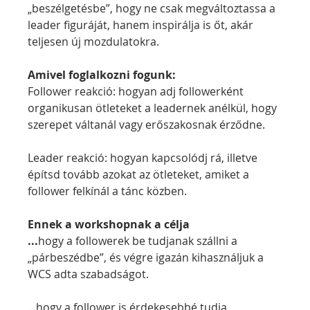
„beszélgetésbe”, hogy ne csak megváltoztassa a 
leader figuráját, hanem inspirálja is őt, akár 
teljesen új mozdulatokra.
Amivel foglalkozni fogunk:
Follower reakció: hogyan adj followerként 
organikusan ötleteket a leadernek anélkül, hogy 
szerepet váltanál vagy erőszakosnak érződne.
Leader reakció: hogyan kapcsolódj rá, illetve 
építsd tovább azokat az ötleteket, amiket a 
follower felkínál a tánc közben.
Ennek a workshopnak a célja
...
hogy a followerek be tudjanak szállni a 
„párbeszédbe”, és végre igazán kihasználjuk a 
WCS adta szabadságot.
...hogy a follower is érdekesebbé tudja 