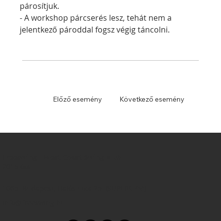
párosítjuk.
- A workshop párcserés lesz, tehát nem a 
jelentkező pároddal fogsz végig táncolni.
Előző esemény
Következő esemény
Freeswing - West Coast Swing klub
2015 óta
1065. Budapest, Hajós utca 25. (SUPERGYM)
info@freeswing.hu