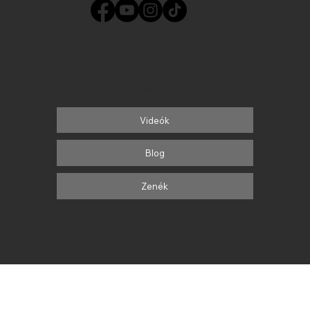
TÁNCOLJ PÁRBAN NAPJAINK ZENÉIRE
Tanulj, fejlődj, szórakozz!
Videók
Blog
Zenék
FS TEAM AREA