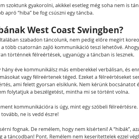
em szoktunk gyakorolni, akikkel esetleg még soha nem is tán
öbb apró “hiba” be fog csúszni egy táncba.
ibának West Coast Swingben?
talában szabadon táncolunk, nem pedig előre megírt koreog
t a több csatornán zajló kommunikáció teszi lehetővé. Ahogy
an történnek félreértések, ugyanúgy a táncban is lesznek.
y hány éve kommunikálsz más emberekkel verbálisan, és enn
másokat vagy félreértenek téged. Ezeket a félreértéseket se
értés, ami felett gyorsan elsiklunk. Nem kérünk bocsánatot 
 folytatjuk a beszélgetést, mintha mi se történt volna.
ement kommunikációra is úgy, mint egy szóbeli félreértésre.
tovább, ne is vedd észre!
ísérni fognak. De remélem, hogy nem kísérteni! A “hibák”, aza
ig a táncodban! Pont. Remélem nem keserítettelek ezzel végl