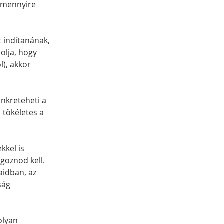
 mennyire 
 indítanának, 
olja, hogy 
), akkor 
nkreteheti a 
 tökéletes a 
kel is 
goznod kell. 
aidban, az 
ság 
olyan 