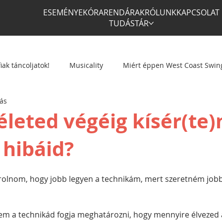
ESEMÉNYEK
ÓRAREND
ÁRAK
RÓLUNK
KAPCSOLAT
TUDÁSTÁR
iak táncoljatok!
Musicality
Miért éppen West Coast Swin
sás
életed végéig kísér(te)
 hibáid?
orolnom, hogy jobb legyen a technikám, mert szeretném jobb
nem a technikád fogja meghatározni, hogy mennyire élvezed a