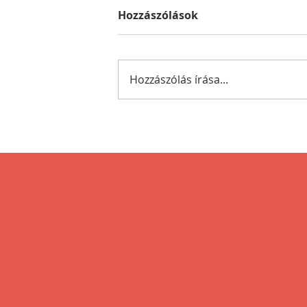
Hozzászólások
Hozzászólás írása...
Misztikus technikák west
coast swingben? Itt a
megoldás!