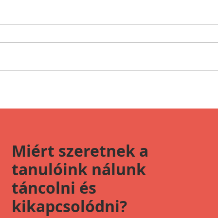
Halálra untatod a
Szoká
lányokat?
bulik
elvár
Miért szeretnek a
tanulóink nálunk
táncolni és
kikapcsolódni?