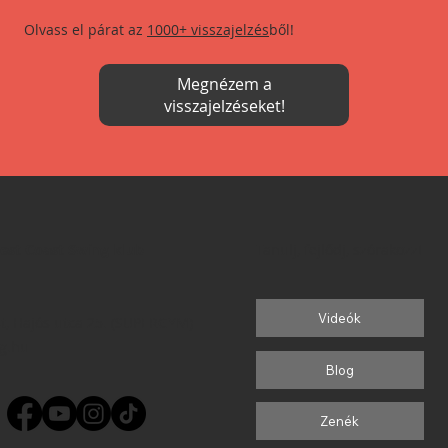
Olvass el párat az
1000+ visszajelzés
ből!
Megnézem a
visszajelzéseket!
est Coast Swing klub
Tanulj, fejlődj, szórakozz!
Videók
t, Hajós utca 25. (SUPERGYM)
g.hu
Blog
Zenék