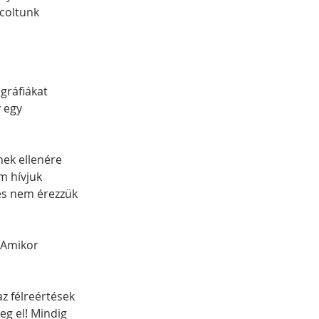
coltunk 
ráfiákat 
 egy 
ek ellenére 
m hívjuk 
és nem érezzük 
 Amikor 
z félreértések 
eg el! Mindig 