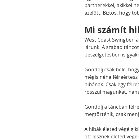
partnerekkel, akikkel n
azelőtt. Biztos, hogy t
Mi számít h
West Coast Swingben ál
járunk. A szabad tánco
beszélgetésben is gyakr
Gondolj csak bele, hog
mégis néha félreértesz 
hibának. Csak egy félre
rosszul magunkat, hanem
Gondolj a táncban félr
megtörténik, csak menj 
A hibák életed végéig k
ott lesznek életed végé