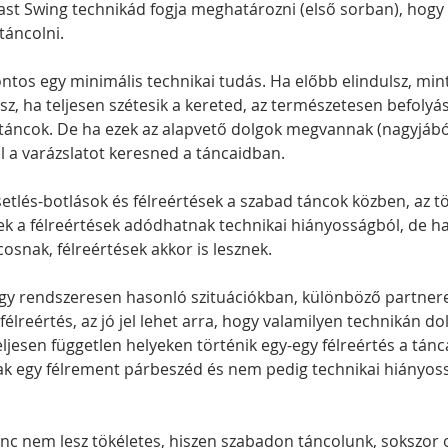
st Swing technikád fogja meghatározni (első sorban), hogy
táncolni.
ntos egy minimális technikai tudás. Ha előbb elindulsz, mint
sz, ha teljesen szétesik a kereted, az természetesen befolyás
 táncok. De ha ezek az alapvető dolgok megvannak (nagyjából
l a varázslatot keresned a táncaidban.
etlés-botlások és félreértések a szabad táncok közben, az tö
k a félreértések adódhatnak technikai hiányosságból, de ha
osnak, félreértések akkor is lesznek.
ogy rendszeresen hasonló szituációkban, különböző partnerek
lreértés, az jó jel lehet arra, hogy valamilyen technikán dol
ljesen független helyeken történik egy-egy félreértés a tánc
sak egy félrement párbeszéd és nem pedig technikai hiányos
nc nem lesz tökéletes, hiszen szabadon táncolunk, sokszor 