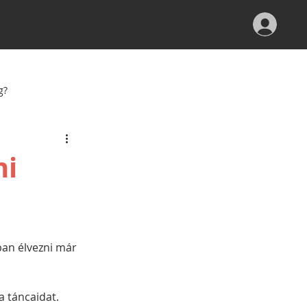
g?
ni
an élvezni már 
 táncaidat. 