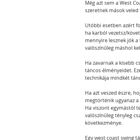
Még azt sem a West Coa
szeretnek mások veled 
Utóbbi esetben azért fo
ha karból vezetsz/követ
mennyire lesznek jók a
valószínűleg máshol kel
Ha zavarnak a kisebb cs
táncos élményeidet. Eze
technikája mindkét tánc
Ha azt veszed észre, h
megtörténik ugyanaz a fé
Ha viszont egymástól te
valószínűleg tényleg c
következménye.
Egy west coast swing tá