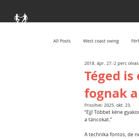
All Posts
West coast swing
Férf
2018. ápr. 27.
2 perc olva
Téged is 
fognak a
Frissítve:
2025. okt. 23.
“Ejj! Többet kéne gyak
a táncokat.”
A technika fontos, de 