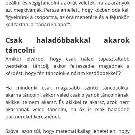
beállni és végigtáncolni az órát veletek, ha az arányok 
azt megkívánják. Persze amellett, hogy közben oda kell 
figyelnünk a csoportra, az óra menetére és a fejünkön 
kell tartani a "tanári kalapot". 
Csak haladóbbakkal akarok 
táncolni
Amikor elvárod, hogy csak nálad tapasztaltabb 
westiekkel táncolj, akkor felteszed-e magadnak a 
kérdést, hogy “én táncolok-e nálam kezdőbbekkel”?
Ha mindenki csak magasabb szintű táncosokkal 
akarna táncolni, akkor veled csak olyanok táncolnának, 
akikkel te nem akarsz. És akikkel te akarsz, azok nem 
akarnának veled táncolni, ha ők is csak haladóbb 
partnereket keresnének.
Szóval azon túl, hogy matematikailag lehetetlen, hogy 