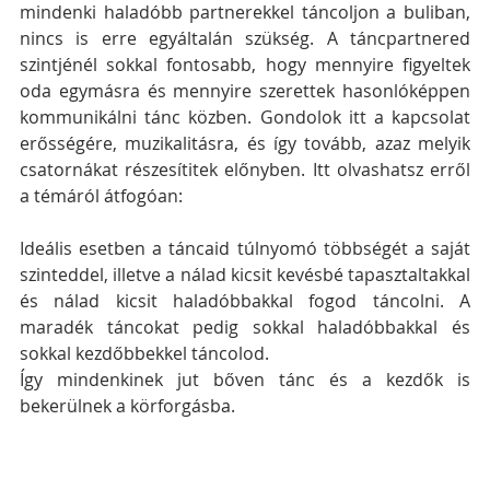
mindenki haladóbb partnerekkel táncoljon a buliban, 
nincs is erre egyáltalán szükség. A táncpartnered 
szintjénél sokkal fontosabb, hogy mennyire figyeltek 
oda egymásra és mennyire szerettek hasonlóképpen 
kommunikálni tánc közben. Gondolok itt a kapcsolat 
erősségére, muzikalitásra, és így tovább, azaz melyik 
csatornákat részesítitek előnyben. Itt olvashatsz erről 
a témáról átfogóan: 
Ideális esetben a táncaid túlnyomó többségét a saját 
szinteddel, illetve a nálad kicsit kevésbé tapasztaltakkal 
és nálad kicsit haladóbbakkal fogod táncolni. A 
maradék táncokat pedig sokkal haladóbbakkal és 
sokkal kezdőbbekkel táncolod.
Így mindenkinek jut bőven tánc és a kezdők is 
bekerülnek a körforgásba.