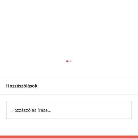
Hozzászólások
Hozzászólás írása...
Halálra untatod a lányokat?