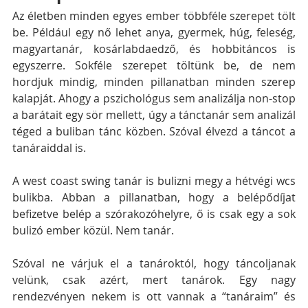
Az életben minden egyes ember többféle szerepet tölt 
be. Például egy nő lehet anya, gyermek, húg, feleség, 
magyartanár, kosárlabdaedző, és hobbitáncos is 
egyszerre. Sokféle szerepet töltünk be, de nem 
hordjuk mindig, minden pillanatban minden szerep 
kalapját. Ahogy a pszichológus sem analizálja non-stop 
a barátait egy sör mellett, úgy a tánctanár sem analizál 
téged a buliban tánc közben. Szóval élvezd a táncot a 
tanáraiddal is.
A west coast swing tanár is bulizni megy a hétvégi wcs 
bulikba. Abban a pillanatban, hogy a belépődíjat 
befizetve belép a szórakozóhelyre, ő is csak egy a sok 
bulizó ember közül. Nem tanár.
Szóval ne várjuk el a tanároktól, hogy táncoljanak 
velünk, csak azért, mert tanárok. Egy nagy 
rendezvényen nekem is ott vannak a “tanáraim” és 