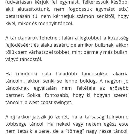
(udvariasan kérjük fel egymást, felkeressük később, 
akit elutasítottunk, nem fogdossuk egymást stb.) 
betartásán túl nem kérhetjük számon senkitől, hogy 
kivel, mikor és mennyit táncol.
A tánctanárok tehetnek talán a legtöbbet a közösség 
fejlődéséért és alakulásáért, de amikor buliznak, akkor 
tőlük sem várhatsz el többet, mint bármely más bulizni 
vágyó táncostól. 
Ha mindenki nála haladóbb táncosokkal akarna 
táncolni, akkor senki se lenne boldog. A nagyon jó 
táncoknak egyáltalán nem feltétele az erősebb 
partner. Sokkal fontosabb, hogy ki hogyan szereti 
táncolni a west coast swinget.
A dj akkor játszik jó zenét, ha a társaság túlnyomó 
többsége táncol. Ha neked vagy nekem egész este 
nem tetszik a zene, de a “tömeg” nagy része táncol, 