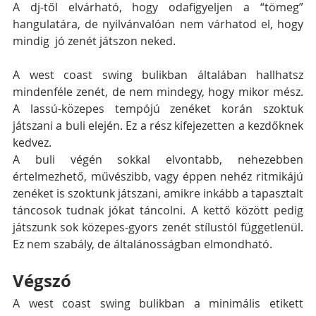
A dj-től elvárható, hogy odafigyeljen a “tömeg” 
hangulatára, de nyilvánvalóan nem várhatod el, hogy 
mindig  jó zenét játszon neked. 
A west coast swing bulikban általában hallhatsz 
mindenféle zenét, de nem mindegy, hogy mikor mész. 
A lassú-közepes tempójú zenéket korán szoktuk 
játszani a buli elején. Ez a rész kifejezetten a kezdőknek 
kedvez.
A buli végén sokkal elvontabb, nehezebben 
értelmezhető, művészibb, vagy éppen nehéz ritmikájú 
zenéket is szoktunk játszani, amikre inkább a tapasztalt 
táncosok tudnak jókat táncolni. A kettő között pedig 
játszunk sok közepes-gyors zenét stílustól függetlenül. 
Ez nem szabály, de általánosságban elmondható.
Végszó
A west coast swing bulikban a minimális etikett 