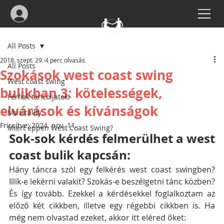
All Posts
2018. szept. 29.
4 perc olvasás
All Posts
Szokások west coast swing
West coast swing
bulikban 3: kötelességek,
Férfiak táncoljatok!
elvárások és kívánságok
Musicality
Frissítve:
2024. nov. 11.
Miért éppen West Coast Swing?
Sok-sok kérdés felmerülhet a west 
coast bulik kapcsán:
Hány táncra szól egy felkérés west coast swingben? 
Illik-e lekérni valakit? Szokás-e beszélgetni tánc közben? 
És így tovább. Ezekkel a kérdésekkel foglalkoztam az 
előző két cikkben, illetve egy régebbi cikkben is. Ha 
még nem olvastad ezeket, akkor itt eléred őket: