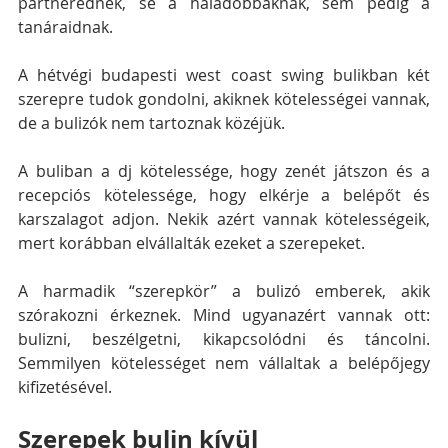
partnerednek, se a haladóbbaknak, sem pedig a 
tanáraidnak.
A hétvégi budapesti west coast swing bulikban két 
szerepre tudok gondolni, akiknek kötelességei vannak, 
de a bulizók nem tartoznak közéjük.
A buliban a dj kötelessége, hogy zenét játszon és a 
recepciós kötelessége, hogy elkérje a belépőt és 
karszalagot adjon. Nekik azért vannak kötelességeik, 
mert korábban elvállalták ezeket a szerepeket.
A harmadik “szerepkör” a bulizó emberek, akik 
szórakozni érkeznek. Mind ugyanazért vannak ott: 
bulizni, beszélgetni, kikapcsolódni és táncolni. 
Semmilyen kötelességet nem vállaltak a belépőjegy 
kifizetésével. 
Szerepek bulin kívül