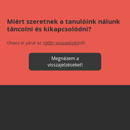
Miért szeretnek a tanulóink nálunk
táncolni és kikapcsolódni?
Olvass el párat az
1000+ visszajelzés
ből!
Megnézem a
visszajelzéseket!
Freeswing - West Coast Swing klub
2015 óta
1065. Budapest, Hajós utca 25. (SUPERGYM)
info@freeswing.hu