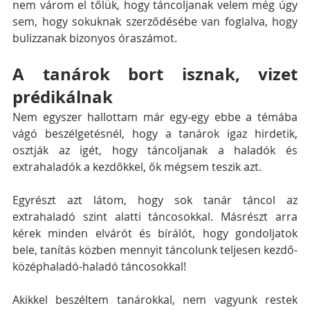
nem várom el tőlük, hogy táncoljanak velem még úgy 
sem, hogy sokuknak szerződésébe van foglalva, hogy 
bulizzanak bizonyos óraszámot.
A tanárok bort isznak, vizet 
prédikálnak
Nem egyszer hallottam már egy-egy ebbe a témába 
vágó beszélgetésnél, hogy a tanárok igaz hirdetik, 
osztják az igét, hogy táncoljanak a haladók és 
extrahaladók a kezdőkkel, ők mégsem teszik azt.
Egyrészt azt látom, hogy sok tanár táncol az 
extrahaladó szint alatti táncosokkal. Másrészt arra 
kérek minden elvárót és bírálót, hogy gondoljatok 
bele, tanítás közben mennyit táncolunk teljesen kezdő-
középhaladó-haladó táncosokkal!
Akikkel beszéltem tanárokkal, nem vagyunk restek 