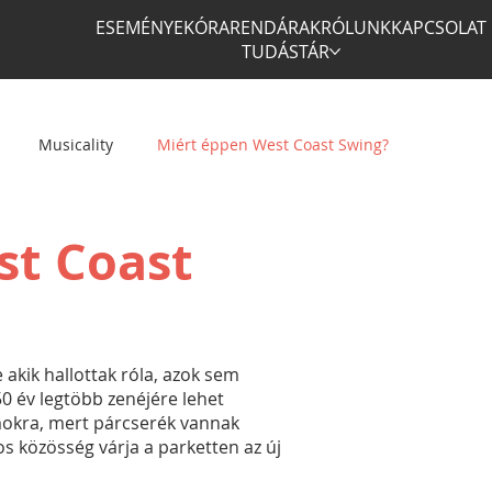
ESEMÉNYEK
ÓRAREND
ÁRAK
RÓLUNK
KAPCSOLAT
TUDÁSTÁR
Musicality
Miért éppen West Coast Swing?
st Coast
 akik hallottak róla, azok sem
50 év legtöbb zenéjére lehet
mokra, mert párcserék vannak
s közösség várja a parketten az új