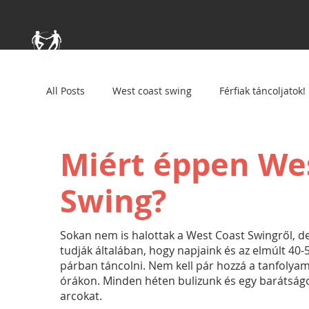
All Posts
West coast swing
Férfiak táncoljatok!
Miért éppen We
Swing?
Sokan nem is halottak a West Coast Swingről, de
tudják általában, hogy napjaink és az elmúlt 40-
párban táncolni. Nem kell pár hozzá a tanfolya
órákon. Minden héten bulizunk és egy barátságo
arcokat.